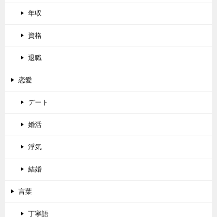
年収
資格
退職
恋愛
デート
婚活
浮気
結婚
言葉
丁寧語