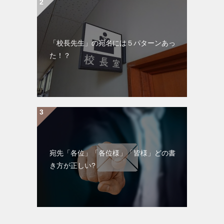
「校長先生」の宛名には５パターンあっ
た！？
宛先「各位」「各位様」「皆様」どの書
き方が正しい?