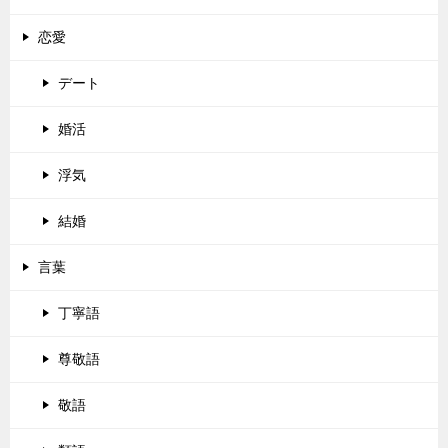
恋愛
デート
婚活
浮気
結婚
言葉
丁寧語
尊敬語
敬語