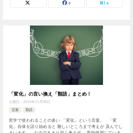
0
0
「変化」の言い換え「類語」まとめ！
公開日：
2019年11月30日
言葉
類語
哲学で使われることの多い 「変化」という言葉。 「変
化」自体を語り始めると 難しいところまで考えが 及んでし
まいます。 なのであまり深く考えず、 普段使用している