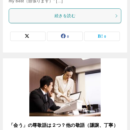
my best（頑張ります）” […]
続きを読む
0
0
「会う」の尊敬語は２つ？他の敬語（謙譲、丁寧）