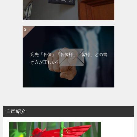
宛先「各位」「各位様」「皆様」どの書
き方が正しい?
自己紹介