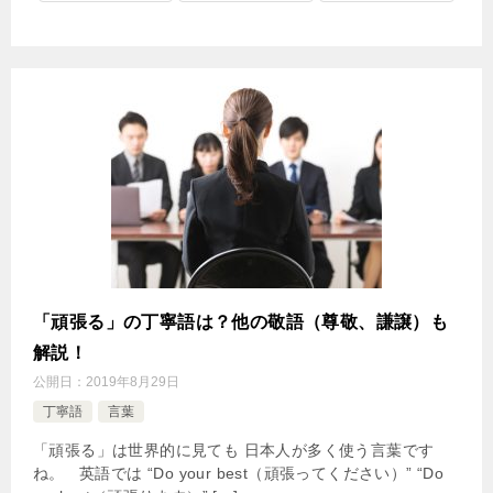
「頑張る」の丁寧語は？他の敬語（尊敬、謙譲）も
解説！
公開日：
2019年8月29日
丁寧語
言葉
「頑張る」は世界的に見ても 日本人が多く使う言葉です
ね。 英語では “Do your best（頑張ってください）” “Do