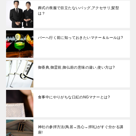
葬式の喪服で目立たないバッグ,アクセサリ,髪型
は？
バーへ行く前に知っておきたいマナー＆ルールは?
御香典,御霊前,御仏前の意味の違い,使い方は?
食事中にやりがちな口紅のNGマナーとは?
神社の参拝方法(鳥居→洗心→拝礼)がすぐ分かる講
座!