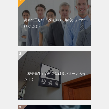
宛名の正しい「役職＋様（敬称）」のつ
け方とは？
「校長先生」の宛名には５パターンあっ
た！？