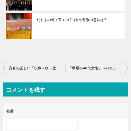
だるまの何で置くの?由来や色別の意味は?
投
宛名の正しい「役職＋様（敬称）」のつけ方とは？
「職場の40代女性」へのオシャレなプレゼント１０選！
稿
ナ
コメントを残す
ビ
ゲ
名前
ー
シ