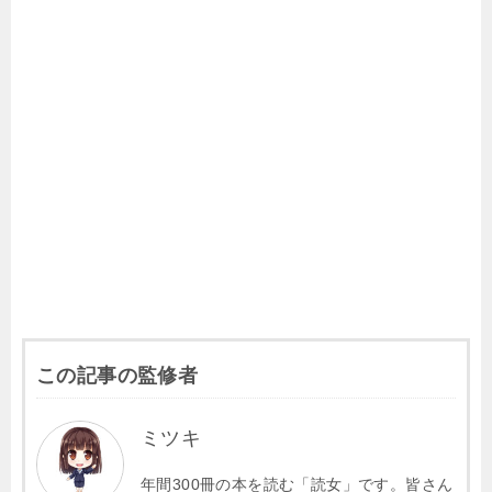
b
a
et
Li
o
n
o
k
k
この記事の監修者
ミツキ
年間300冊の本を読む「読女」です。皆さん