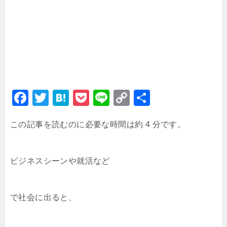
F
T
H
P
Li
C
共
a
wi
at
o
n
o
有
この記事を読むのに必要な時間は約 4 分です。
c
tt
e
c
e
p
e
er
n
k
y
b
a
et
Li
ビジネスシーンや就活など
o
n
o
k
で社会に出ると、
k