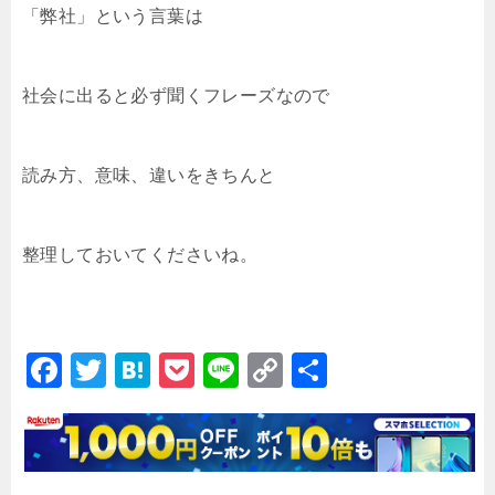
「弊社」という言葉は
社会に出ると必ず聞くフレーズなので
読み方、意味、違いをきちんと
整理しておいてくださいね。
F
T
H
P
Li
C
共
a
wi
at
o
n
o
有
c
tt
e
c
e
p
e
er
n
k
y