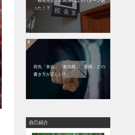
「校長先生」の宛名には５パターンあ
y
った！？
L
i
n
k
宛先「各位」「各位様」「皆様」どの
書き方が正しい?
自己紹介