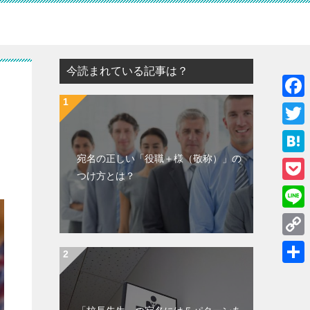
今読まれている記事は？
F
a
T
c
w
宛名の正しい「役職＋様（敬称）」の
H
e
つけ方とは？
i
a
P
b
t
t
o
o
L
t
e
c
o
i
e
C
n
k
k
n
r
o
a
共
e
e
p
有
t