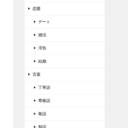
恋愛
デート
婚活
浮気
結婚
言葉
丁寧語
尊敬語
敬語
類語