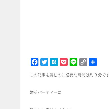
F
T
H
P
Li
C
共
a
wi
at
o
n
o
有
この記事を読むのに必要な時間は約 9 分で
c
tt
e
c
e
p
e
er
n
k
y
b
a
et
Li
婚活パーティーに
o
n
o
k