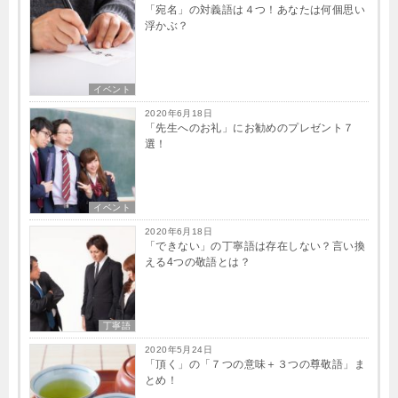
「宛名」の対義語は４つ！あなたは何個思い
浮かぶ？
イベント
2020年6月18日
「先生へのお礼」にお勧めのプレゼント７
選！
イベント
2020年6月18日
「できない」の丁寧語は存在しない？言い換
える4つの敬語とは？
丁寧語
2020年5月24日
「頂く」の「７つの意味＋３つの尊敬語」ま
とめ！