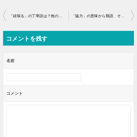
投
「頑張る」の丁寧語は？他の敬語（尊敬、謙譲）も解説！
「協力」の意味から類語、その違いを解説！
稿
ナ
コメントを残す
ビ
ゲ
名前
ー
シ
ョ
ン
コメント