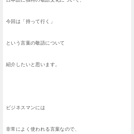
b
a
et
Li
o
n
o
k
今回は「持って行く」
k
という言葉の敬語について
紹介したいと思います。
ビジネスマンには
非常によく使われる言葉なので、