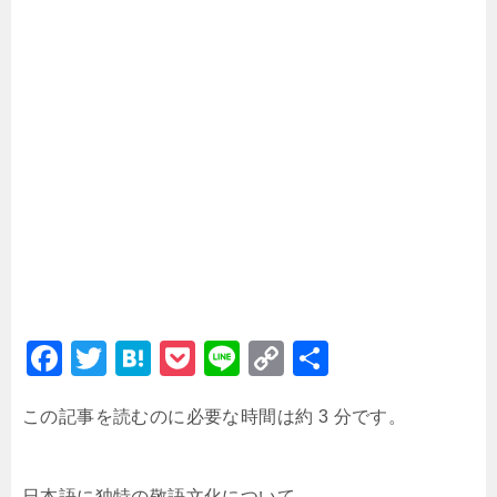
F
T
H
P
Li
C
共
a
wi
at
o
n
o
有
この記事を読むのに必要な時間は約 3 分です。
c
tt
e
c
e
p
e
er
n
k
y
日本語に独特の敬語文化について、