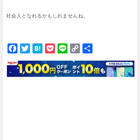
社会人となれるかもしれませんね。
F
T
H
P
Li
C
共
a
wi
at
o
n
o
有
c
tt
e
c
e
p
e
er
n
k
y
b
a
et
Li
o
n
o
k
k