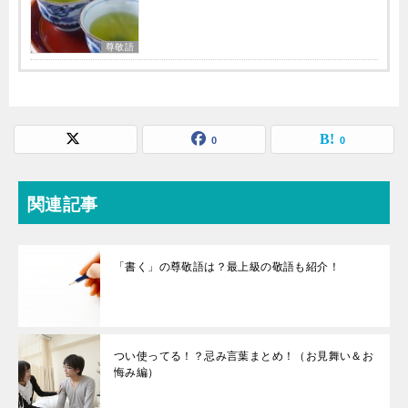
尊敬語
0
0
関連記事
「書く」の尊敬語は？最上級の敬語も紹介！
つい使ってる！？忌み言葉まとめ！（お見舞い＆お
悔み編）