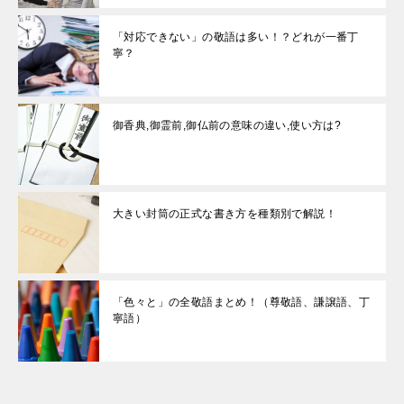
「対応できない」の敬語は多い！？どれが一番丁
寧？
御香典,御霊前,御仏前の意味の違い,使い方は?
大きい封筒の正式な書き方を種類別で解説！
「色々と」の全敬語まとめ！（尊敬語、謙譲語、丁
寧語）