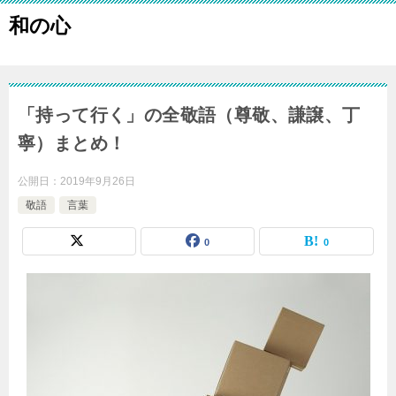
和の心
「持って行く」の全敬語（尊敬、謙譲、丁
寧）まとめ！
公開日：
2019年9月26日
敬語
言葉
0
0