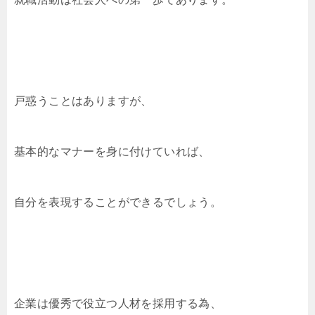
b
a
et
Li
o
n
o
k
k
戸惑うことはありますが、
基本的なマナーを身に付けていれば、
自分を表現することができるでしょう。
企業は優秀で役立つ人材を採用する為、