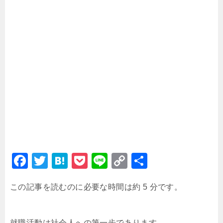
F
T
H
P
Li
C
共
a
wi
at
o
n
o
有
この記事を読むのに必要な時間は約 5 分です。
c
tt
e
c
e
p
e
er
n
k
y
就職活動は社会人への第一歩であります。