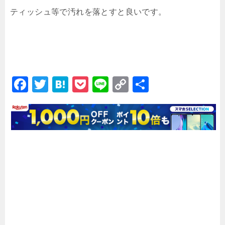
ティッシュ等で汚れを落とすと良いです。
F
T
H
P
Li
C
共
a
wi
at
o
n
o
有
c
tt
e
c
e
p
e
er
n
k
y
b
a
et
Li
o
n
o
k
k