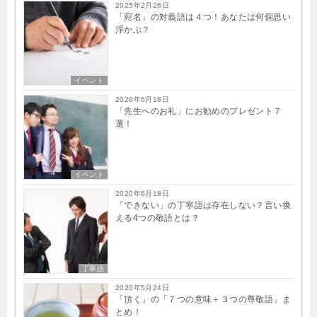
2025年2月26日
「宛名」の対義語は４つ！あなたは何個思い
浮かぶ？
イベント
2020年6月18日
「先生へのお礼」にお勧めのプレゼント７
選！
イベント
2020年6月18日
「できない」の丁寧語は存在しない？言い換
える4つの敬語とは？
丁寧語
2020年5月24日
「頂く」の「７つの意味＋３つの尊敬語」ま
とめ！