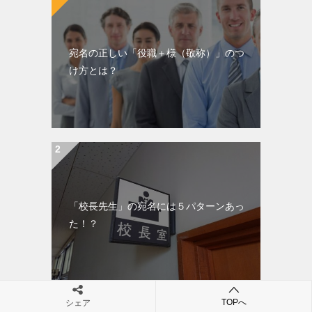
宛名の正しい「役職＋様（敬称）」のつ
け方とは？
「校長先生」の宛名には５パターンあっ
た！？
TOPへ
シェア