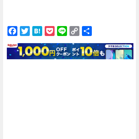
F
T
H
P
Li
C
共
a
wi
at
o
n
o
有
c
tt
e
c
e
p
e
er
n
k
y
b
a
et
Li
o
n
o
k
k