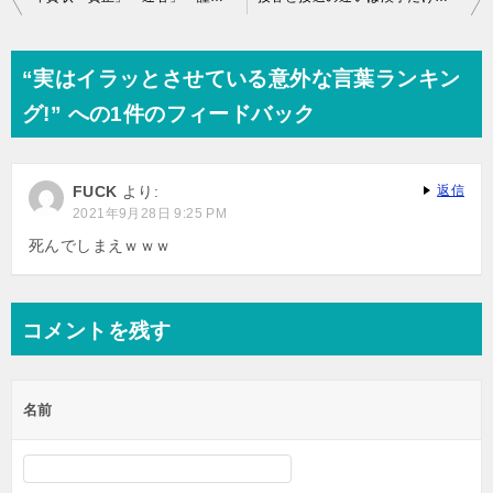
稿
ナ
“実はイラッとさせている意外な言葉ランキン
ビ
グ!” への1件のフィードバック
ゲ
ー
FUCK
より:
返信
シ
2021年9月28日 9:25 PM
ョ
死んでしまえｗｗｗ
ン
コメントを残す
名前