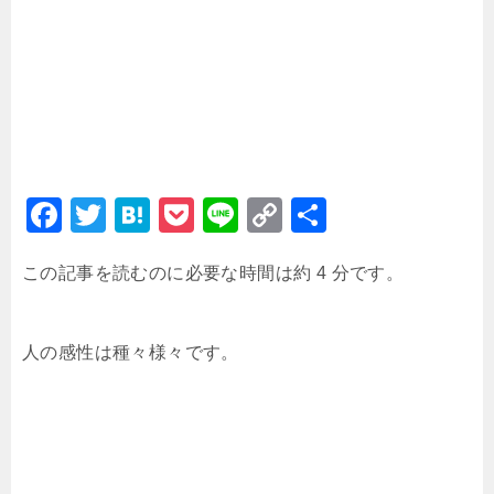
F
T
H
P
Li
C
共
a
wi
at
o
n
o
有
この記事を読むのに必要な時間は約 4 分です。
c
tt
e
c
e
p
e
er
n
k
y
b
a
et
Li
人の感性は種々様々です。
o
n
o
k
k