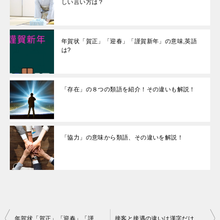
しい言い方は？
年賀状「賀正」「迎春」「謹賀新年」の意味,英語
は?
「存在」の８つの類語を紹介！その違いも解説！
「協力」の意味から類語、その違いを解説！
投
年賀状「賀正」「迎春」「謹賀新年」の意味,英語は?
接客と接遇の違いは漢字だけってホント？意味は？