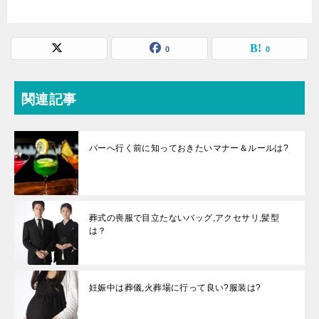
0
0
関連記事
バーへ行く前に知っておきたいマナー＆ルールは?
葬式の喪服で目立たないバッグ,アクセサリ,髪型
は？
妊娠中は葬儀,火葬場に行って良い?服装は?