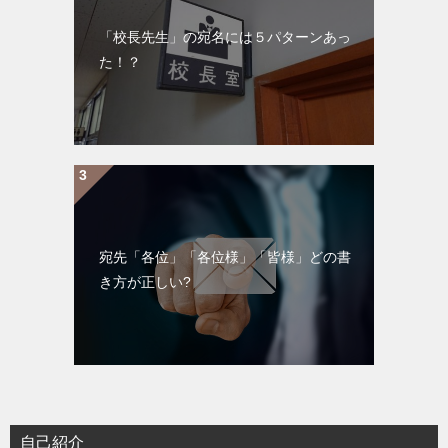
「校長先生」の宛名には５パターンあっ
た！？
宛先「各位」「各位様」「皆様」どの書
き方が正しい?
自己紹介