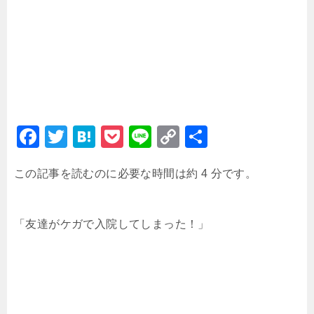
F
T
H
P
Li
C
共
a
wi
at
o
n
o
有
この記事を読むのに必要な時間は約 4 分です。
c
tt
e
c
e
p
e
er
n
k
y
b
a
et
Li
「友達がケガで入院してしまった！」
o
n
o
k
k