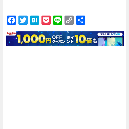
F
T
H
P
Li
C
共
a
wi
at
o
n
o
有
c
tt
e
c
e
p
e
er
n
k
y
b
a
et
Li
o
n
o
k
k