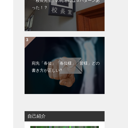
「校長先生」の宛名には５パターンあ
y
った！？
L
i
n
k
宛先「各位」「各位様」「皆様」どの
書き方が正しい?
自己紹介