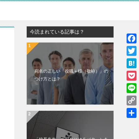
今読まれている記事は？
F
a
T
c
w
宛名の正しい「役職＋様（敬称）」の
H
e
つけ方とは？
i
a
P
b
t
t
o
o
L
t
e
c
o
i
e
C
n
k
k
n
r
o
a
共
e
e
p
有
t