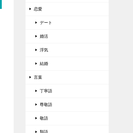
恋愛
デート
婚活
浮気
結婚
言葉
丁寧語
尊敬語
敬語
類語