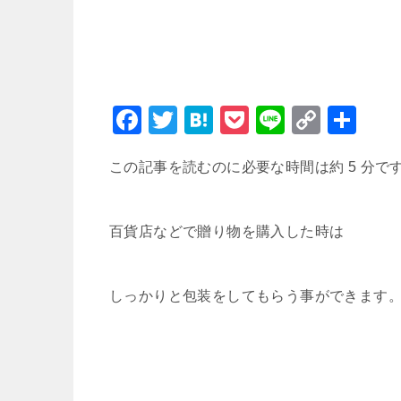
F
T
H
P
Li
C
共
a
wi
at
o
n
o
有
この記事を読むのに必要な時間は約 5 分で
c
tt
e
c
e
p
e
er
n
k
y
b
a
et
Li
百貨店などで贈り物を購入した時は
o
n
o
k
しっかりと包装をしてもらう事ができます
k